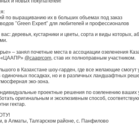
нных и новых покупателей!
я:
ий по выращиванию их в больших объемах под заказ
водов "Green Expert" для любителей и профессионалов
ас: деревья, кустарники и цветы, сорта и виды которых, 
ами.
орье» – занял почетные места в ассоциации озеленения Каз
й «ЦААПР»
@caaprcom
, став их полноправным участником.
льшого в Казахстане шоу-гарден, где все желающие смогут 
в одиночных посадках, но и в различных ландшафтных реш
тмосферная эко-зона.
индивидуальные проектные решения по озеленению ваших у
ботать оригинальным и эксклюзивным способ, соответству
отни гектар.
ОТУ!
м, в Алматы, Талгарском районе, с. Панфилово