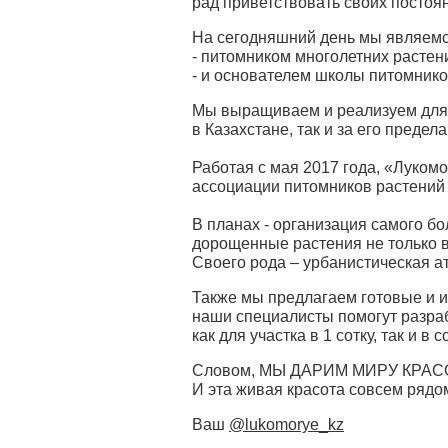
рад приветствовать своих постоя
На сегодняшний день мы являемс
- питомником многолетних растен
- и основателем школы питомнико
Мы выращиваем и реализуем для в
в Казахстане, так и за его предел
Работая с мая 2017 года, «Луком
ассоциации питомников растени
В планах - организация самого бо
дорощенные растения не только 
Своего рода – урбанистическая а
Также мы предлагаем готовые и 
наши специалисты помогут разра
как для участка в 1 сотку, так и в с
Словом, МЫ ДАРИМ МИРУ КРАС
И эта живая красота совсем рядо
Ваш
@lukomorye_kz