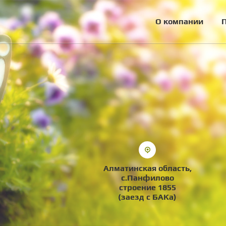
О компании
Алматинская область,
с.Панфилово
строение 1855
(заезд с БАКа)