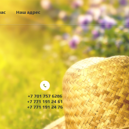
нас
Наш адрес
+7 701 757 6286
+7 771 191 24 61
+7 771 191 24 76