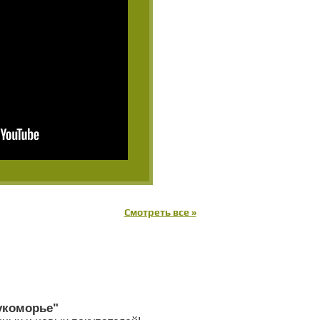
Смотреть все »
укоморье"