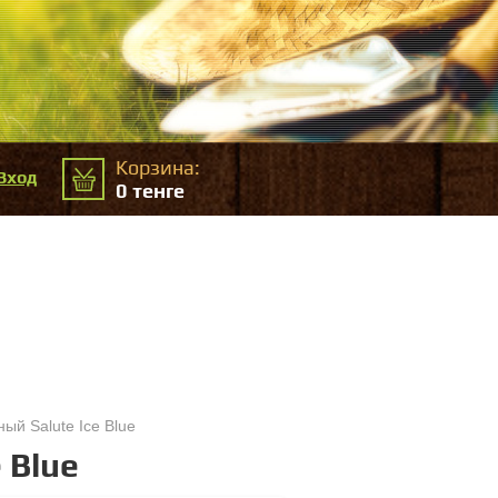
Корзина:
Вход
0
тенге
й Salute Ice Blue
 Blue