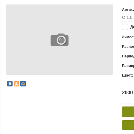
Артик
С-1,5
До
Зимост
Распо
Период
Размер
Цвет::
2000