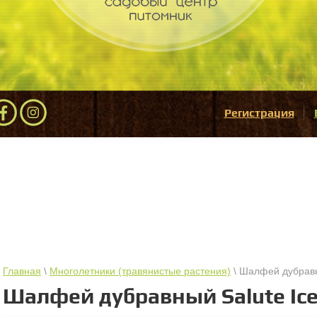
Регистрация
Главная
\
Многолетники (травянистые растения)
\ Шалфей дубравны
Шалфей дубравный Salute Ice