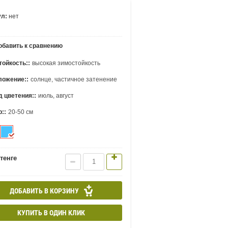
ул:
нет
бавить к сравнению
ойкость::
высокая зимостойкость
ложение::
солнце, частичное затенение
 цветения::
июль, август
::
20-50 см
тенге
ДОБАВИТЬ В КОРЗИНУ
КУПИТЬ В ОДИН КЛИК