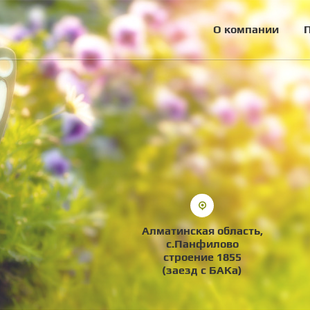
О компании
Алматинская область,
с.Панфилово
строение 1855
(заезд с БАКа)