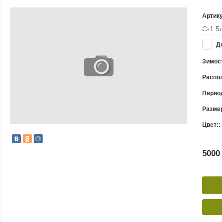
Артик
С-1.5
До
Зимост
Распо
Период
Размер
Цвет::
5000