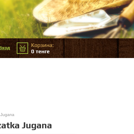
Корзина:
Вход
0
тенге
 Jugana
atka Jugana