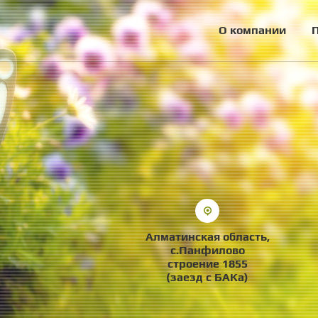
О компании
Алматинская область,
с.Панфилово
строение 1855
(заезд с БАКа)