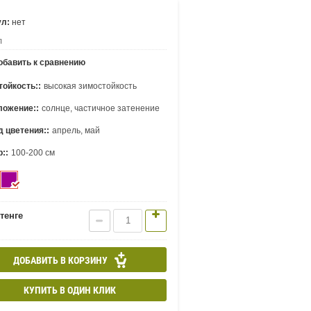
ул:
нет
л
бавить к сравнению
ойкость::
высокая зимостойкость
ложение::
солнце, частичное затенение
 цветения::
апрель, май
::
100-200 см
тенге
ДОБАВИТЬ В КОРЗИНУ
КУПИТЬ В ОДИН КЛИК