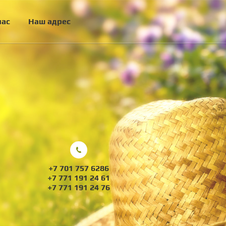
нас
Наш адрес
+7 701 757 6286
+7 771 191 24 61
+7 771 191 24 76