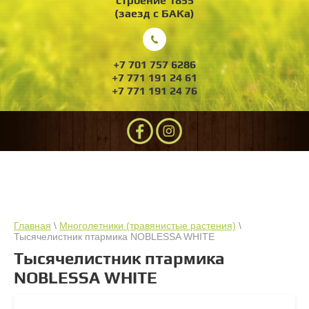
строение 1855
(заезд с БАКа)
+7 701 757 6286
+7 771 191 24 61
+7 771 191 24 76
Главная
\
Многолетники (травянистые растения)
\
Тысячелистник птармика NOBLESSA WHITE
Тысячелистник птармика
NOBLESSA WHITE