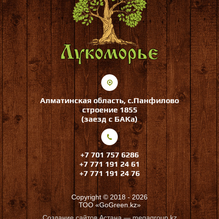
Алматинская область, с.Панфилово
строение 1855
(заезд с БАКа)
+7 701 757 6286
+7 771 191 24 61
+7 771 191 24 76
Copyright © 2018 - 2026
ТОО «GoGreen.kz»
Создание сайтов
Астана — megagroup.kz