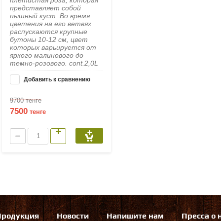
представляет собой
пышный куст. Во время
цветения на его ветвях
распускаются крупные
бутоны 10-12 см, цвет
которых варьируется от
яркого малинового до
темно-розового. cont.2,0L
Добавить к сравнению
9700
тенге
7500
тенге
Продукция
Новости
Напишите нам
Пресса о 