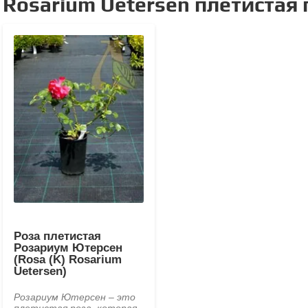
Rosarium Uetersen плетистая
Роза плетистая
Розариум Ютерсен
(Rosa (K) Rosarium
Uetersen)
Розариум Ютерсен – это
плетистая роза, которая