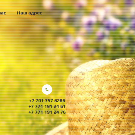
нас
Наш адрес
+7 701 757 6286
+7 771 191 24 61
+7 771 191 24 76