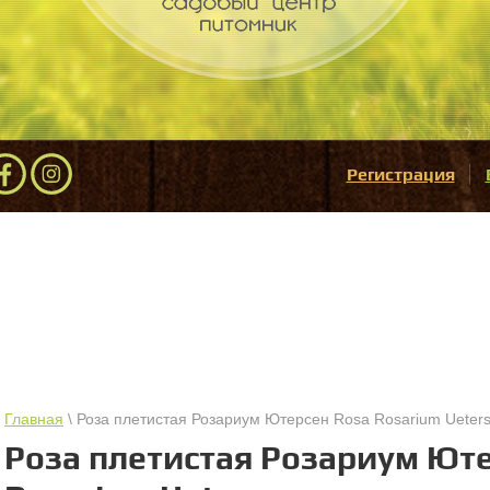
Регистрация
Главная
\ Роза плетистая Розариум Ютерсен Rosa Rosarium Ueter
Роза плетистая Розариум Ют