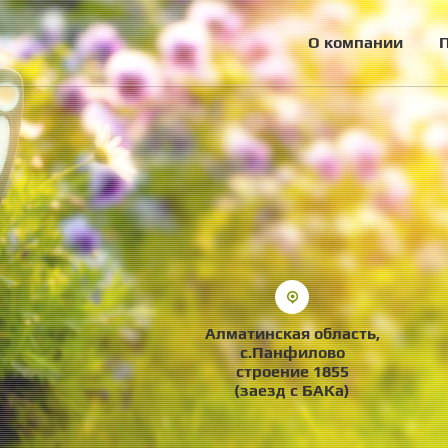
О компании
Алматинская область,
с.Панфилово
строение 1855
(заезд с БАКа)