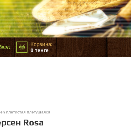
Корзина:
Вход
0
тенге
sen плетистая плетущаяся
ерсен Rosa