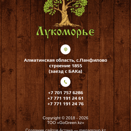
Алматинская область, с.Панфилово
строение 1855
(заезд с БАКа)
+7 701 757 6286
+7 771 191 24 61
+7 771 191 24 76
Copyright © 2018 - 2026
ТОО «GoGreen.kz»
Создание сайтов
Астана — megagroup.kz