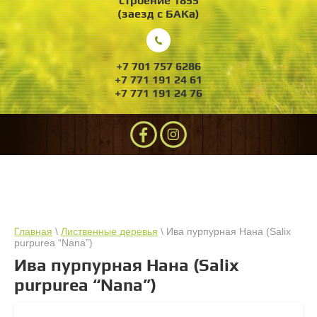
строение 1855
(заезд с БАКа)
+7 701 757 6286
+7 771 191 24 61
+7 771 191 24 76
Главная
\
Лиственные деревья
\ Ива пурпурная Нана (Salix
purpurea “Nana”)
Ива пурпурная Нана (Salix
purpurea “Nana”)