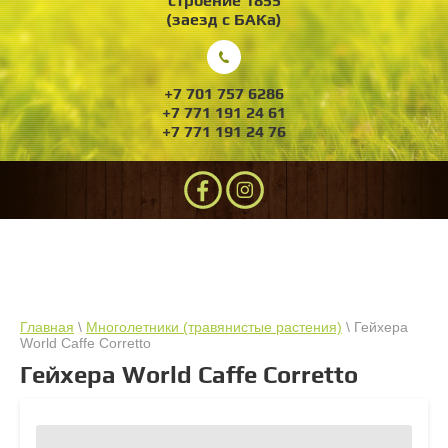
строение 1855
(заезд с БАКа)
+7 701 757 6286
+7 771 191 24 61
+7 771 191 24 76
Главная
\
Многолетники (травянистые растения)
\ Гейхера
World Caffe Corretto
Гейхера World Caffe Corretto