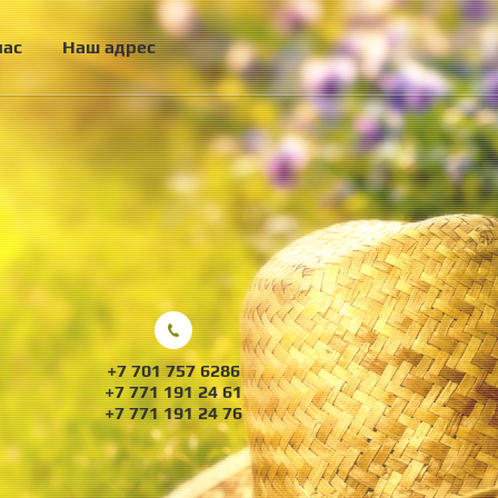
нас
Наш адрес
+7 701 757 6286
+7 771 191 24 61
+7 771 191 24 76