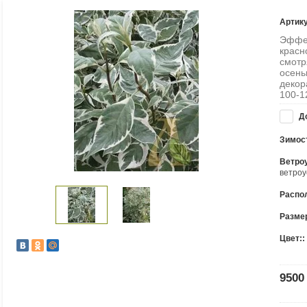
Артик
Эффек
красн
смотр
осень
декор
100-1
До
Зимост
Ветроу
ветроу
Распо
Размер
Цвет::
9500