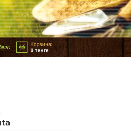
Корзина:
Вход
0
тенге
a
ata