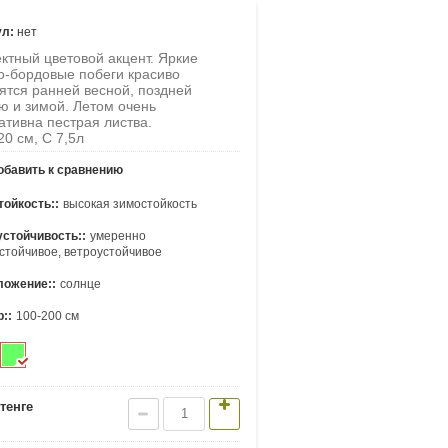
ул:
нет
тный цветовой акцент. Яркие
о-бордовые побеги красиво
ятся ранней весной, поздней
ю и зимой. Летом очень
ативна пестрая листва.
20 см, С 7,5л
бавить к сравнению
ойкость::
высокая зимостойкость
стойчивость::
умеренно
стойчивое, ветроустойчивое
ложение::
солнце
::
100-200 см
тенге