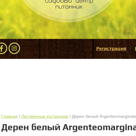
Регистрация
Главная
\
Лиственные кустарники
\ Дерен белый Argenteomarginat
Дерен белый Argenteomargin