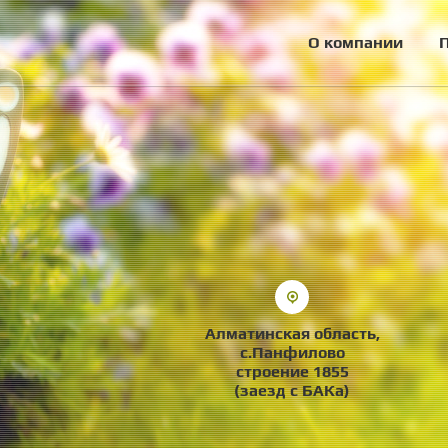
О компании
Алматинская область,
с.Панфилово
строение 1855
(заезд с БАКа)