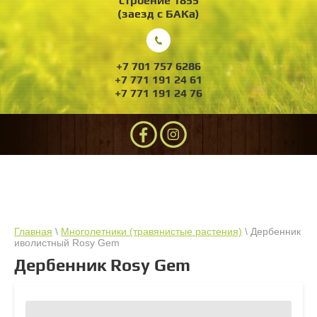
строение 1855
(заезд с БАКа)
+7 701 757 6286
+7 771 191 24 61
+7 771 191 24 76
Главная
\
Многолетники (травянистые растения)
\ Дербенник
иволистный Rosy Gem
Дербенник Rosy Gem