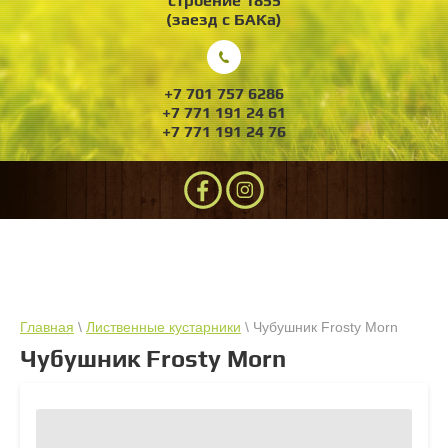
строение 1855
(заезд с БАКа)
+7 701 757 6286
+7 771 191 24 61
+7 771 191 24 76
Главная
\
Лиственные кустарники
\ Чубушник Frosty Morn
Чубушник Frosty Morn