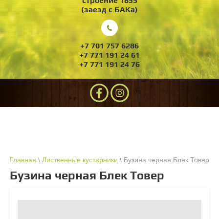
строение 1855
(заезд с БАКа)
+7 701 757 6286
+7 771 191 24 61
+7 771 191 24 76
Главная
\
Лиственные кустарники
\ Бузина черная Блек Товер
Бузина черная Блек Товер