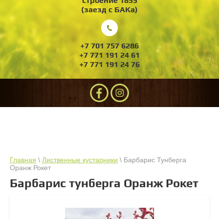
строение 1855
(заезд с БАКа)
+7 701 757 6286
+7 771 191 24 61
+7 771 191 24 76
Главная
\
Лиственные кустарники
\ Барбарис Тунберга
Оранж Рокет
Барбарис тунберга Оранж Рокет