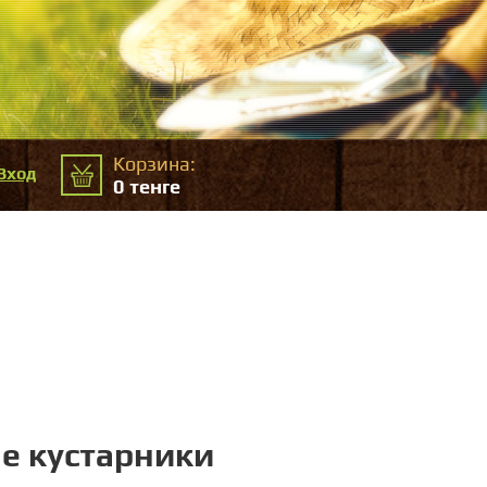
Корзина:
Вход
0
тенге
е кустарники