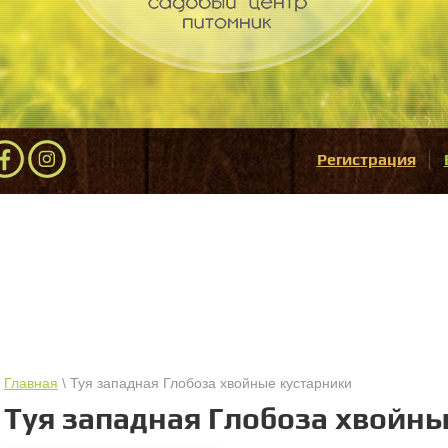
Регистрация
Главная
\ Туя западная Глобоза хвойные кустарники
Туя западная Глобоза хвойны