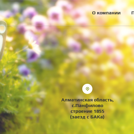
О компании
Алматинская область,
с.Панфилово
строение 1855
(заезд с БАКа)